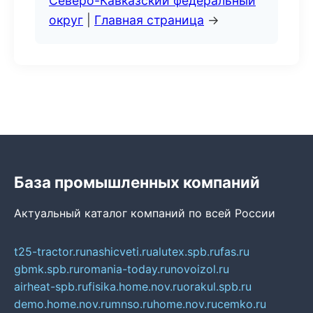
Северо-Кавказский федеральный
округ
|
Главная страница
→
База промышленных компаний
Актуальный каталог компаний по всей России
t25-tractor.ru
nashicveti.ru
alutex.spb.ru
fas.ru
gbmk.spb.ru
romania-today.ru
novoizol.ru
airheat-spb.ru
fisika.home.nov.ru
orakul.spb.ru
demo.home.nov.ru
mnso.ru
home.nov.ru
cemko.ru