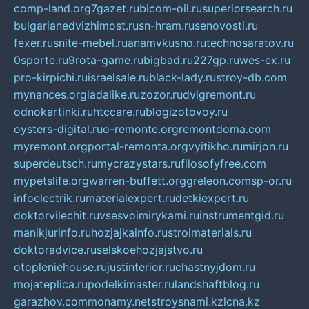
comp-land.org
7gazet.ru
bicom-oil.ru
superiorsearch.ru
bulgarianedvizhimost.ru
sn-hram.ru
senovosti.ru
fexer.ru
snite-mebel.ru
anamvkusno.ru
technosaratov.ru
0sporte.ru
9rota-game.ru
bigbad.ru
227gp.ru
wes-ex.ru
pro-kirpichi.ru
israelsale.ru
black-lady.ru
stroy-db.com
mynances.org
ladalike.ru
zozor.ru
dvigremont.ru
odnokartinki.ru
htccare.ru
blogizotovoy.ru
oysters-digital.ru
o-remonte.org
remontdoma.com
myremont.org
portal-remonta.org
vyitikho.ru
mirjon.ru
superdeutsch.ru
mycrazystars.ru
filosofyfree.com
mypetslife.org
warren-buffett.org
greleon.com
sp-or.ru
infoelectrik.ru
materialexpert.ru
detkiexpert.ru
doktorvilechit.ru
vsesvoimirykami.ru
instrumentgid.ru
manikjurinfo.ru
hozjajkainfo.ru
stroimaterials.ru
doktoradvice.ru
selskoehozjajstvo.ru
otopleniehouse.ru
justinterior.ru
chastnyjdom.ru
mojateplica.ru
podelkimaster.ru
landshaftblog.ru
garazhov.com
monamy.net
stroysnami.kz
lcna.kz