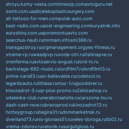
stroyu.kz
my-vesta.com
timeszp.com
avtoguru.net
zsmh.com.ua
allcelebsplasticsurgery.com
all-tattoos-for-men.com
poisk-auto.com
best-radio.com.ua
ost-engineering.com
kuryatnik.info
euroshiny.com.ua
poremontuavto.com
searchus-nauti.ru
mirmam.info
smi366.ru
transgazstroy.ru
orgmanagement.org
yes-fitness.ru
xtreme-rp.ru
wasdpvp.ru
voda-otri.ru
tishinapve.ru
orenferma.ru
avtoservis-avgust.ru
lord-tv.ru
backstage-682-music.ru
lordfilm7.ru
lordfilm13.ru
prime-cars63.ru
un-believable.ru
codetool.ru
legardoauto.ru
lithasa.ru
muz-1.ru
gooddver.ru
kinozadrot-3.ru
qr-plus-promo.ru
2shizashop.ru
udalenka-club.ru
nerabotaetsite.ru
carszona-bu.ru
dash-cash-now.ru
bravoprod.ru
kinozadrot13.ru
hotteygroup.ru
bagira31.ru
dommarketnsk.ru
dveriland73.ru
nis-glonass51.ru
veles-doroga.ru
tb02.ru
vrema-zdorov.ru
velonik.ru
surgutgloss.ru