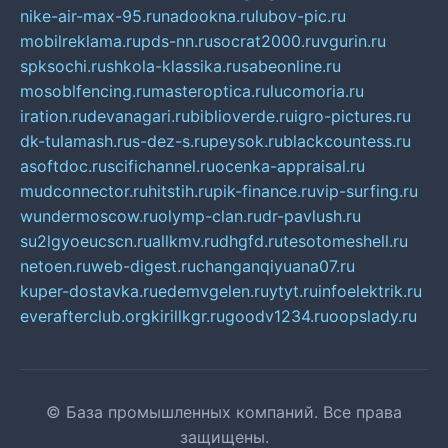
nike-air-max-95.ru
nadookna.ru
lubov-pic.ru
mobilreklama.ru
pds-nn.ru
socrat2000.ru
vgurin.ru
spksochi.ru
shkola-klassika.ru
sabeonline.ru
mosoblfencing.ru
masteroptica.ru
lucomoria.ru
iration.ru
devanagari.ru
biblioverde.ru
igro-pictures.ru
dk-tulamash.ru
s-dez-s.ru
peysok.ru
blackcountess.ru
asoftdoc.ru
scifichannel.ru
ocenka-appraisal.ru
mudconnector.ru
hitstih.ru
pik-finance.ru
vip-surfing.ru
wundermoscow.ru
olymp-clan.ru
dr-pavlush.ru
su2lgyoeucscn.ru
allkmv.ru
dhgfd.ru
tesotomeshell.ru
netoen.ru
web-digest.ru
changanqiyuana07.ru
kuper-dostavka.ru
edemvgelen.ru
ytyt.ru
infoelektrik.ru
everafterclub.org
kirillkgr.ru
goodv1234.ru
oopslady.ru
© База промышленных компаний. Все права
защищены.