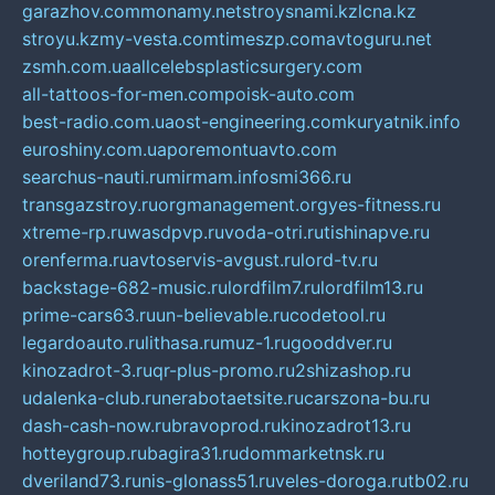
garazhov.com
monamy.net
stroysnami.kz
lcna.kz
stroyu.kz
my-vesta.com
timeszp.com
avtoguru.net
zsmh.com.ua
allcelebsplasticsurgery.com
all-tattoos-for-men.com
poisk-auto.com
best-radio.com.ua
ost-engineering.com
kuryatnik.info
euroshiny.com.ua
poremontuavto.com
searchus-nauti.ru
mirmam.info
smi366.ru
transgazstroy.ru
orgmanagement.org
yes-fitness.ru
xtreme-rp.ru
wasdpvp.ru
voda-otri.ru
tishinapve.ru
orenferma.ru
avtoservis-avgust.ru
lord-tv.ru
backstage-682-music.ru
lordfilm7.ru
lordfilm13.ru
prime-cars63.ru
un-believable.ru
codetool.ru
legardoauto.ru
lithasa.ru
muz-1.ru
gooddver.ru
kinozadrot-3.ru
qr-plus-promo.ru
2shizashop.ru
udalenka-club.ru
nerabotaetsite.ru
carszona-bu.ru
dash-cash-now.ru
bravoprod.ru
kinozadrot13.ru
hotteygroup.ru
bagira31.ru
dommarketnsk.ru
dveriland73.ru
nis-glonass51.ru
veles-doroga.ru
tb02.ru