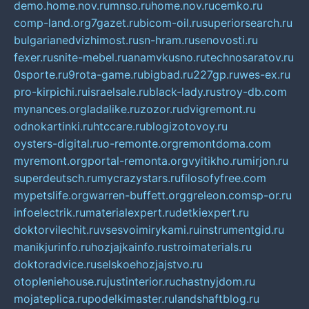
demo.home.nov.ru
mnso.ru
home.nov.ru
cemko.ru
comp-land.org
7gazet.ru
bicom-oil.ru
superiorsearch.ru
bulgarianedvizhimost.ru
sn-hram.ru
senovosti.ru
fexer.ru
snite-mebel.ru
anamvkusno.ru
technosaratov.ru
0sporte.ru
9rota-game.ru
bigbad.ru
227gp.ru
wes-ex.ru
pro-kirpichi.ru
israelsale.ru
black-lady.ru
stroy-db.com
mynances.org
ladalike.ru
zozor.ru
dvigremont.ru
odnokartinki.ru
htccare.ru
blogizotovoy.ru
oysters-digital.ru
o-remonte.org
remontdoma.com
myremont.org
portal-remonta.org
vyitikho.ru
mirjon.ru
superdeutsch.ru
mycrazystars.ru
filosofyfree.com
mypetslife.org
warren-buffett.org
greleon.com
sp-or.ru
infoelectrik.ru
materialexpert.ru
detkiexpert.ru
doktorvilechit.ru
vsesvoimirykami.ru
instrumentgid.ru
manikjurinfo.ru
hozjajkainfo.ru
stroimaterials.ru
doktoradvice.ru
selskoehozjajstvo.ru
otopleniehouse.ru
justinterior.ru
chastnyjdom.ru
mojateplica.ru
podelkimaster.ru
landshaftblog.ru