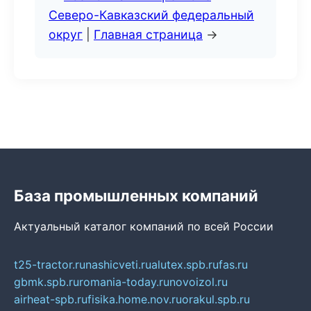
Северо-Кавказский федеральный
округ
|
Главная страница
→
База промышленных компаний
Актуальный каталог компаний по всей России
t25-tractor.ru
nashicveti.ru
alutex.spb.ru
fas.ru
gbmk.spb.ru
romania-today.ru
novoizol.ru
airheat-spb.ru
fisika.home.nov.ru
orakul.spb.ru