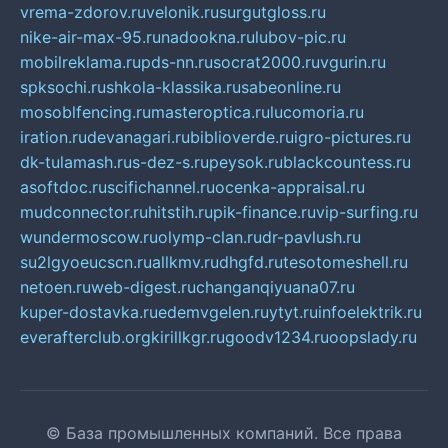
vrema-zdorov.ru
velonik.ru
surgutgloss.ru
nike-air-max-95.ru
nadookna.ru
lubov-pic.ru
mobilreklama.ru
pds-nn.ru
socrat2000.ru
vgurin.ru
spksochi.ru
shkola-klassika.ru
sabeonline.ru
mosoblfencing.ru
masteroptica.ru
lucomoria.ru
iration.ru
devanagari.ru
biblioverde.ru
igro-pictures.ru
dk-tulamash.ru
s-dez-s.ru
peysok.ru
blackcountess.ru
asoftdoc.ru
scifichannel.ru
ocenka-appraisal.ru
mudconnector.ru
hitstih.ru
pik-finance.ru
vip-surfing.ru
wundermoscow.ru
olymp-clan.ru
dr-pavlush.ru
su2lgyoeucscn.ru
allkmv.ru
dhgfd.ru
tesotomeshell.ru
netoen.ru
web-digest.ru
changanqiyuana07.ru
kuper-dostavka.ru
edemvgelen.ru
ytyt.ru
infoelektrik.ru
everafterclub.org
kirillkgr.ru
goodv1234.ru
oopslady.ru
© База промышленных компаний. Все права