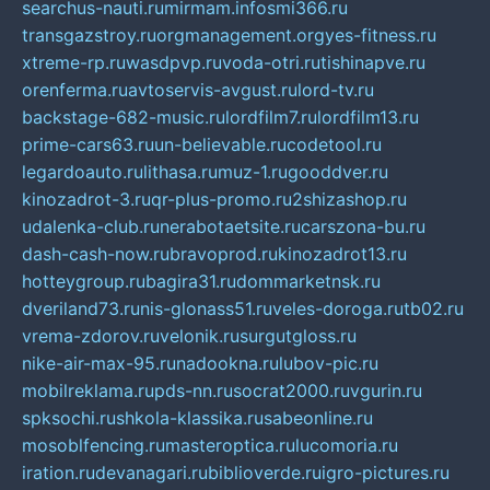
searchus-nauti.ru
mirmam.info
smi366.ru
transgazstroy.ru
orgmanagement.org
yes-fitness.ru
xtreme-rp.ru
wasdpvp.ru
voda-otri.ru
tishinapve.ru
orenferma.ru
avtoservis-avgust.ru
lord-tv.ru
backstage-682-music.ru
lordfilm7.ru
lordfilm13.ru
prime-cars63.ru
un-believable.ru
codetool.ru
legardoauto.ru
lithasa.ru
muz-1.ru
gooddver.ru
kinozadrot-3.ru
qr-plus-promo.ru
2shizashop.ru
udalenka-club.ru
nerabotaetsite.ru
carszona-bu.ru
dash-cash-now.ru
bravoprod.ru
kinozadrot13.ru
hotteygroup.ru
bagira31.ru
dommarketnsk.ru
dveriland73.ru
nis-glonass51.ru
veles-doroga.ru
tb02.ru
vrema-zdorov.ru
velonik.ru
surgutgloss.ru
nike-air-max-95.ru
nadookna.ru
lubov-pic.ru
mobilreklama.ru
pds-nn.ru
socrat2000.ru
vgurin.ru
spksochi.ru
shkola-klassika.ru
sabeonline.ru
mosoblfencing.ru
masteroptica.ru
lucomoria.ru
iration.ru
devanagari.ru
biblioverde.ru
igro-pictures.ru