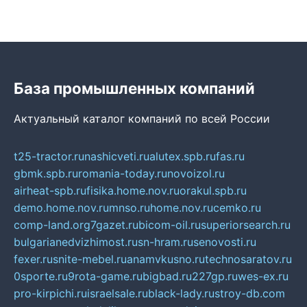
База промышленных компаний
Актуальный каталог компаний по всей России
t25-tractor.ru
nashicveti.ru
alutex.spb.ru
fas.ru
gbmk.spb.ru
romania-today.ru
novoizol.ru
airheat-spb.ru
fisika.home.nov.ru
orakul.spb.ru
demo.home.nov.ru
mnso.ru
home.nov.ru
cemko.ru
comp-land.org
7gazet.ru
bicom-oil.ru
superiorsearch.ru
bulgarianedvizhimost.ru
sn-hram.ru
senovosti.ru
fexer.ru
snite-mebel.ru
anamvkusno.ru
technosaratov.ru
0sporte.ru
9rota-game.ru
bigbad.ru
227gp.ru
wes-ex.ru
pro-kirpichi.ru
israelsale.ru
black-lady.ru
stroy-db.com