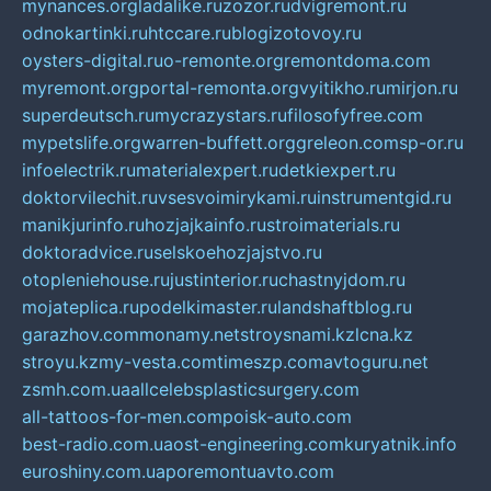
mynances.org
ladalike.ru
zozor.ru
dvigremont.ru
odnokartinki.ru
htccare.ru
blogizotovoy.ru
oysters-digital.ru
o-remonte.org
remontdoma.com
myremont.org
portal-remonta.org
vyitikho.ru
mirjon.ru
superdeutsch.ru
mycrazystars.ru
filosofyfree.com
mypetslife.org
warren-buffett.org
greleon.com
sp-or.ru
infoelectrik.ru
materialexpert.ru
detkiexpert.ru
doktorvilechit.ru
vsesvoimirykami.ru
instrumentgid.ru
manikjurinfo.ru
hozjajkainfo.ru
stroimaterials.ru
doktoradvice.ru
selskoehozjajstvo.ru
otopleniehouse.ru
justinterior.ru
chastnyjdom.ru
mojateplica.ru
podelkimaster.ru
landshaftblog.ru
garazhov.com
monamy.net
stroysnami.kz
lcna.kz
stroyu.kz
my-vesta.com
timeszp.com
avtoguru.net
zsmh.com.ua
allcelebsplasticsurgery.com
all-tattoos-for-men.com
poisk-auto.com
best-radio.com.ua
ost-engineering.com
kuryatnik.info
euroshiny.com.ua
poremontuavto.com