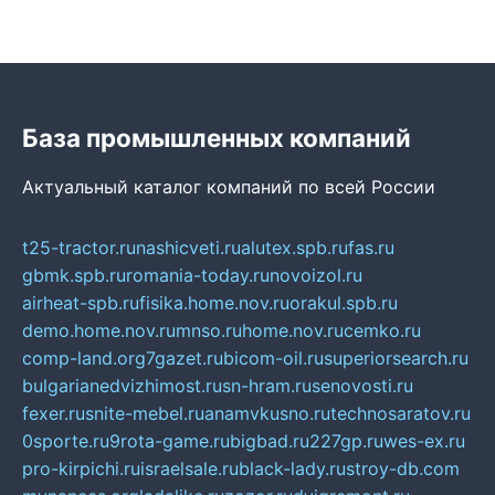
База промышленных компаний
Актуальный каталог компаний по всей России
t25-tractor.ru
nashicveti.ru
alutex.spb.ru
fas.ru
gbmk.spb.ru
romania-today.ru
novoizol.ru
airheat-spb.ru
fisika.home.nov.ru
orakul.spb.ru
demo.home.nov.ru
mnso.ru
home.nov.ru
cemko.ru
comp-land.org
7gazet.ru
bicom-oil.ru
superiorsearch.ru
bulgarianedvizhimost.ru
sn-hram.ru
senovosti.ru
fexer.ru
snite-mebel.ru
anamvkusno.ru
technosaratov.ru
0sporte.ru
9rota-game.ru
bigbad.ru
227gp.ru
wes-ex.ru
pro-kirpichi.ru
israelsale.ru
black-lady.ru
stroy-db.com