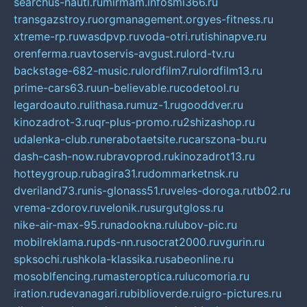
searchus-nauti.ru
mirmam.info
smi366.ru
transgazstroy.ru
orgmanagement.org
yes-fitness.ru
xtreme-rp.ru
wasdpvp.ru
voda-otri.ru
tishinapve.ru
orenferma.ru
avtoservis-avgust.ru
lord-tv.ru
backstage-682-music.ru
lordfilm7.ru
lordfilm13.ru
prime-cars63.ru
un-believable.ru
codetool.ru
legardoauto.ru
lithasa.ru
muz-1.ru
gooddver.ru
kinozadrot-3.ru
qr-plus-promo.ru
2shizashop.ru
udalenka-club.ru
nerabotaetsite.ru
carszona-bu.ru
dash-cash-now.ru
bravoprod.ru
kinozadrot13.ru
hotteygroup.ru
bagira31.ru
dommarketnsk.ru
dveriland73.ru
nis-glonass51.ru
veles-doroga.ru
tb02.ru
vrema-zdorov.ru
velonik.ru
surgutgloss.ru
nike-air-max-95.ru
nadookna.ru
lubov-pic.ru
mobilreklama.ru
pds-nn.ru
socrat2000.ru
vgurin.ru
spksochi.ru
shkola-klassika.ru
sabeonline.ru
mosoblfencing.ru
masteroptica.ru
lucomoria.ru
iration.ru
devanagari.ru
biblioverde.ru
igro-pictures.ru