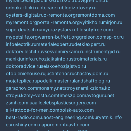
mynances.org
ladalike.ru
zozor.ru
dvigremont.ru
odnokartinki.ru
htccare.ru
blogizotovoy.ru
oysters-digital.ru
o-remonte.org
remontdoma.com
myremont.org
portal-remonta.org
vyitikho.ru
mirjon.ru
superdeutsch.ru
mycrazystars.ru
filosofyfree.com
mypetslife.org
warren-buffett.org
greleon.com
sp-or.ru
infoelectrik.ru
materialexpert.ru
detkiexpert.ru
doktorvilechit.ru
vsesvoimirykami.ru
instrumentgid.ru
manikjurinfo.ru
hozjajkainfo.ru
stroimaterials.ru
doktoradvice.ru
selskoehozjajstvo.ru
otopleniehouse.ru
justinterior.ru
chastnyjdom.ru
mojateplica.ru
podelkimaster.ru
landshaftblog.ru
garazhov.com
monamy.net
stroysnami.kz
lcna.kz
stroyu.kz
my-vesta.com
timeszp.com
avtoguru.net
zsmh.com.ua
allcelebsplasticsurgery.com
all-tattoos-for-men.com
poisk-auto.com
best-radio.com.ua
ost-engineering.com
kuryatnik.info
euroshiny.com.ua
poremontuavto.com