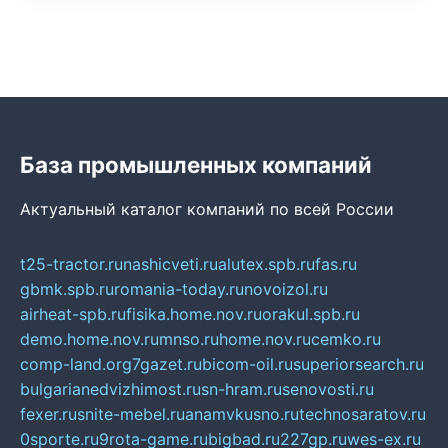
База промышленных компаний
Актуальный каталог компаний по всей России
t25-tractor.ru
nashicveti.ru
alutex.spb.ru
fas.ru
gbmk.spb.ru
romania-today.ru
novoizol.ru
airheat-spb.ru
fisika.home.nov.ru
orakul.spb.ru
demo.home.nov.ru
mnso.ru
home.nov.ru
cemko.ru
comp-land.org
7gazet.ru
bicom-oil.ru
superiorsearch.ru
bulgarianedvizhimost.ru
sn-hram.ru
senovosti.ru
fexer.ru
snite-mebel.ru
anamvkusno.ru
technosaratov.ru
0sporte.ru
9rota-game.ru
bigbad.ru
227gp.ru
wes-ex.ru