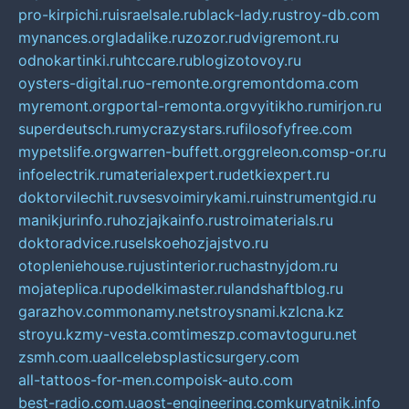
pro-kirpichi.ru
israelsale.ru
black-lady.ru
stroy-db.com
mynances.org
ladalike.ru
zozor.ru
dvigremont.ru
odnokartinki.ru
htccare.ru
blogizotovoy.ru
oysters-digital.ru
o-remonte.org
remontdoma.com
myremont.org
portal-remonta.org
vyitikho.ru
mirjon.ru
superdeutsch.ru
mycrazystars.ru
filosofyfree.com
mypetslife.org
warren-buffett.org
greleon.com
sp-or.ru
infoelectrik.ru
materialexpert.ru
detkiexpert.ru
doktorvilechit.ru
vsesvoimirykami.ru
instrumentgid.ru
manikjurinfo.ru
hozjajkainfo.ru
stroimaterials.ru
doktoradvice.ru
selskoehozjajstvo.ru
otopleniehouse.ru
justinterior.ru
chastnyjdom.ru
mojateplica.ru
podelkimaster.ru
landshaftblog.ru
garazhov.com
monamy.net
stroysnami.kz
lcna.kz
stroyu.kz
my-vesta.com
timeszp.com
avtoguru.net
zsmh.com.ua
allcelebsplasticsurgery.com
all-tattoos-for-men.com
poisk-auto.com
best-radio.com.ua
ost-engineering.com
kuryatnik.info