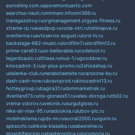
euroshiny.com.ua
poremontuavto.com
searchus-nauti.ru
mirmam.info
smi366.ru
transgazstroy.ru
orgmanagement.org
yes-fitness.ru
xtreme-rp.ru
wasdpvp.ru
voda-otri.ru
tishinapve.ru
orenferma.ru
avtoservis-avgust.ru
lord-tv.ru
backstage-682-music.ru
lordfilm7.ru
lordfilm13.ru
prime-cars63.ru
un-believable.ru
codetool.ru
legardoauto.ru
lithasa.ru
muz-1.ru
gooddver.ru
kinozadrot-3.ru
qr-plus-promo.ru
2shizashop.ru
udalenka-club.ru
nerabotaetsite.ru
carszona-bu.ru
dash-cash-now.ru
bravoprod.ru
kinozadrot13.ru
hotteygroup.ru
bagira31.ru
dommarketnsk.ru
dveriland73.ru
nis-glonass51.ru
veles-doroga.ru
tb02.ru
vrema-zdorov.ru
velonik.ru
surgutgloss.ru
nike-air-max-95.ru
nadookna.ru
lubov-pic.ru
mobilreklama.ru
pds-nn.ru
socrat2000.ru
vgurin.ru
spksochi.ru
shkola-klassika.ru
sabeonline.ru
mosoblfencing.ru
masteroptica.ru
lucomoria.ru