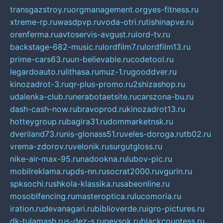
transgazstroy.ru
orgmanagement.org
yes-fitness.ru
xtreme-rp.ru
wasdpvp.ru
voda-otri.ru
tishinapve.ru
orenferma.ru
avtoservis-avgust.ru
lord-tv.ru
backstage-682-music.ru
lordfilm7.ru
lordfilm13.ru
prime-cars63.ru
un-believable.ru
codetool.ru
legardoauto.ru
lithasa.ru
muz-1.ru
gooddver.ru
kinozadrot-3.ru
qr-plus-promo.ru
2shizashop.ru
udalenka-club.ru
nerabotaetsite.ru
carszona-bu.ru
dash-cash-now.ru
bravoprod.ru
kinozadrot13.ru
hotteygroup.ru
bagira31.ru
dommarketnsk.ru
dveriland73.ru
nis-glonass51.ru
veles-doroga.ru
tb02.ru
vrema-zdorov.ru
velonik.ru
surgutgloss.ru
nike-air-max-95.ru
nadookna.ru
lubov-pic.ru
mobilreklama.ru
pds-nn.ru
socrat2000.ru
vgurin.ru
spksochi.ru
shkola-klassika.ru
sabeonline.ru
mosoblfencing.ru
masteroptica.ru
lucomoria.ru
iration.ru
devanagari.ru
biblioverde.ru
igro-pictures.ru
dk-tulamash.ru
s-dez-s.ru
peysok.ru
blackcountess.ru