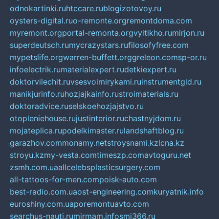
odnokartinki.ru
htccare.ru
blogizotovoy.ru
oysters-digital.ru
o-remonte.org
remontdoma.com
myremont.org
portal-remonta.org
vyitikho.ru
mirjon.ru
superdeutsch.ru
mycrazystars.ru
filosofyfree.com
mypetslife.org
warren-buffett.org
greleon.com
sp-or.ru
infoelectrik.ru
materialexpert.ru
detkiexpert.ru
doktorvilechit.ru
vsesvoimirykami.ru
instrumentgid.ru
manikjurinfo.ru
hozjajkainfo.ru
stroimaterials.ru
doktoradvice.ru
selskoehozjajstvo.ru
otopleniehouse.ru
justinterior.ru
chastnyjdom.ru
mojateplica.ru
podelkimaster.ru
landshaftblog.ru
garazhov.com
monamy.net
stroysnami.kz
lcna.kz
stroyu.kz
my-vesta.com
timeszp.com
avtoguru.net
zsmh.com.ua
allcelebsplasticsurgery.com
all-tattoos-for-men.com
poisk-auto.com
best-radio.com.ua
ost-engineering.com
kuryatnik.info
euroshiny.com.ua
poremontuavto.com
searchus-nauti.ru
mirmam.info
smi366.ru