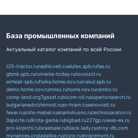
База промышленных компаний
Актуальный каталог компаний по всей России
t25-tractor.ru
nashicveti.ru
alutex.spb.ru
fas.ru
gbmk.spb.ru
romania-today.ru
novoizol.ru
airheat-spb.ru
fisika.home.nov.ru
orakul.spb.ru
demo.home.nov.ru
mnso.ru
home.nov.ru
cemko.ru
comp-land.org
7gazet.ru
bicom-oil.ru
superiorsearch.ru
bulgarianedvizhimost.ru
sn-hram.ru
senovosti.ru
fexer.ru
snite-mebel.ru
anamvkusno.ru
technosaratov.ru
0sporte.ru
9rota-game.ru
bigbad.ru
227gp.ru
wes-ex.ru
pro-kirpichi.ru
israelsale.ru
black-lady.ru
stroy-db.com
mynances.org
ladalike.ru
zozor.ru
dvigremont.ru