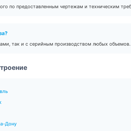
ого по предоставленным чертежам и техническим тре
за?
ами, так и с серийным производством любых объемов.
строение
вль
к
на-Дону