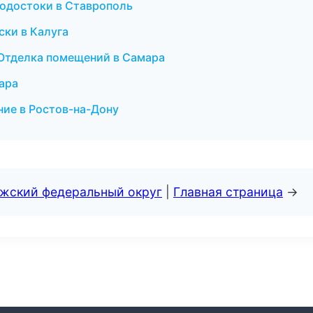
водостоки в Ставрополь
ски в Калуга
Отделка помещений в Самара
ара
ие в Ростов-на-Дону
лжский федеральный округ
|
Главная страница
→