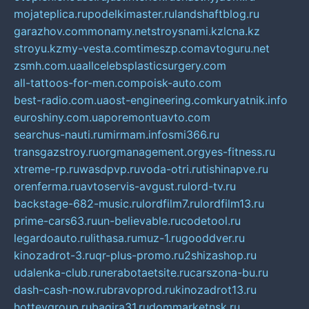
mojateplica.ru
podelkimaster.ru
landshaftblog.ru
garazhov.com
monamy.net
stroysnami.kz
lcna.kz
stroyu.kz
my-vesta.com
timeszp.com
avtoguru.net
zsmh.com.ua
allcelebsplasticsurgery.com
all-tattoos-for-men.com
poisk-auto.com
best-radio.com.ua
ost-engineering.com
kuryatnik.info
euroshiny.com.ua
poremontuavto.com
searchus-nauti.ru
mirmam.info
smi366.ru
transgazstroy.ru
orgmanagement.org
yes-fitness.ru
xtreme-rp.ru
wasdpvp.ru
voda-otri.ru
tishinapve.ru
orenferma.ru
avtoservis-avgust.ru
lord-tv.ru
backstage-682-music.ru
lordfilm7.ru
lordfilm13.ru
prime-cars63.ru
un-believable.ru
codetool.ru
legardoauto.ru
lithasa.ru
muz-1.ru
gooddver.ru
kinozadrot-3.ru
qr-plus-promo.ru
2shizashop.ru
udalenka-club.ru
nerabotaetsite.ru
carszona-bu.ru
dash-cash-now.ru
bravoprod.ru
kinozadrot13.ru
hotteygroup.ru
bagira31.ru
dommarketnsk.ru