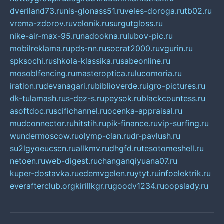
dveriland73.ru
nis-glonass51.ru
veles-doroga.ru
tb02.ru
vrema-zdorov.ru
velonik.ru
surgutgloss.ru
nike-air-max-95.ru
nadookna.ru
lubov-pic.ru
mobilreklama.ru
pds-nn.ru
socrat2000.ru
vgurin.ru
spksochi.ru
shkola-klassika.ru
sabeonline.ru
mosoblfencing.ru
masteroptica.ru
lucomoria.ru
iration.ru
devanagari.ru
biblioverde.ru
igro-pictures.ru
dk-tulamash.ru
s-dez-s.ru
peysok.ru
blackcountess.ru
asoftdoc.ru
scifichannel.ru
ocenka-appraisal.ru
mudconnector.ru
hitstih.ru
pik-finance.ru
vip-surfing.ru
wundermoscow.ru
olymp-clan.ru
dr-pavlush.ru
su2lgyoeucscn.ru
allkmv.ru
dhgfd.ru
tesotomeshell.ru
netoen.ru
web-digest.ru
changanqiyuana07.ru
kuper-dostavka.ru
edemvgelen.ru
ytyt.ru
infoelektrik.ru
everafterclub.org
kirillkgr.ru
goodv1234.ru
oopslady.ru