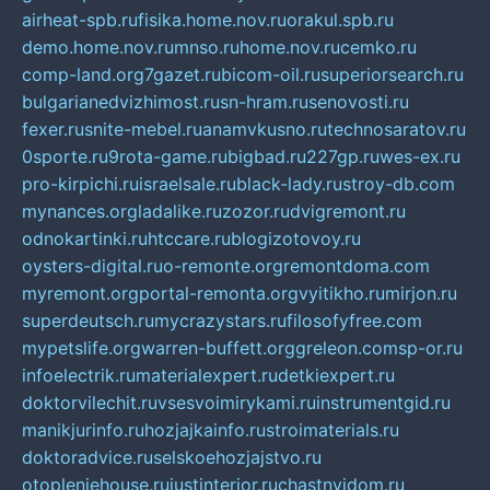
airheat-spb.ru
fisika.home.nov.ru
orakul.spb.ru
demo.home.nov.ru
mnso.ru
home.nov.ru
cemko.ru
comp-land.org
7gazet.ru
bicom-oil.ru
superiorsearch.ru
bulgarianedvizhimost.ru
sn-hram.ru
senovosti.ru
fexer.ru
snite-mebel.ru
anamvkusno.ru
technosaratov.ru
0sporte.ru
9rota-game.ru
bigbad.ru
227gp.ru
wes-ex.ru
pro-kirpichi.ru
israelsale.ru
black-lady.ru
stroy-db.com
mynances.org
ladalike.ru
zozor.ru
dvigremont.ru
odnokartinki.ru
htccare.ru
blogizotovoy.ru
oysters-digital.ru
o-remonte.org
remontdoma.com
myremont.org
portal-remonta.org
vyitikho.ru
mirjon.ru
superdeutsch.ru
mycrazystars.ru
filosofyfree.com
mypetslife.org
warren-buffett.org
greleon.com
sp-or.ru
infoelectrik.ru
materialexpert.ru
detkiexpert.ru
doktorvilechit.ru
vsesvoimirykami.ru
instrumentgid.ru
manikjurinfo.ru
hozjajkainfo.ru
stroimaterials.ru
doktoradvice.ru
selskoehozjajstvo.ru
otopleniehouse.ru
justinterior.ru
chastnyjdom.ru