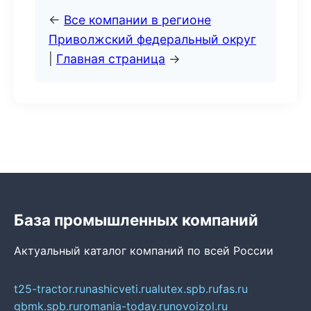
←
Все компании в регионе
Приволжский федеральный округ
|
Главная страница
→
База промышленных компаний
Актуальный каталог компаний по всей России
t25-tractor.ru
nashicveti.ru
alutex.spb.ru
fas.ru
gbmk.spb.ru
romania-today.ru
novoizol.ru