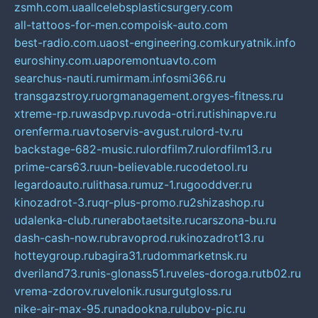
zsmh.com.ua
allcelebsplasticsurgery.com
all-tattoos-for-men.com
poisk-auto.com
best-radio.com.ua
ost-engineering.com
kuryatnik.info
euroshiny.com.ua
poremontuavto.com
searchus-nauti.ru
mirmam.info
smi366.ru
transgazstroy.ru
orgmanagement.org
yes-fitness.ru
xtreme-rp.ru
wasdpvp.ru
voda-otri.ru
tishinapve.ru
orenferma.ru
avtoservis-avgust.ru
lord-tv.ru
backstage-682-music.ru
lordfilm7.ru
lordfilm13.ru
prime-cars63.ru
un-believable.ru
codetool.ru
legardoauto.ru
lithasa.ru
muz-1.ru
gooddver.ru
kinozadrot-3.ru
qr-plus-promo.ru
2shizashop.ru
udalenka-club.ru
nerabotaetsite.ru
carszona-bu.ru
dash-cash-now.ru
bravoprod.ru
kinozadrot13.ru
hotteygroup.ru
bagira31.ru
dommarketnsk.ru
dveriland73.ru
nis-glonass51.ru
veles-doroga.ru
tb02.ru
vrema-zdorov.ru
velonik.ru
surgutgloss.ru
nike-air-max-95.ru
nadookna.ru
lubov-pic.ru