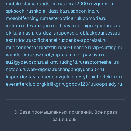
mobilreklama.ru
pds-nn.ru
socrat2000.ru
vgurin.ru
spksochi.ru
shkola-klassika.ru
sabeonline.ru
mosoblfencing.ru
masteroptica.ru
lucomoria.ru
iration.ru
devanagari.ru
biblioverde.ru
igro-pictures.ru
dk-tulamash.ru
s-dez-s.ru
peysok.ru
blackcountess.ru
asoftdoc.ru
scifichannel.ru
ocenka-appraisal.ru
mudconnector.ru
hitstih.ru
pik-finance.ru
vip-surfing.ru
wundermoscow.ru
olymp-clan.ru
dr-pavlush.ru
su2lgyoeucscn.ru
allkmv.ru
dhgfd.ru
tesotomeshell.ru
netoen.ru
web-digest.ru
changanqiyuana07.ru
kuper-dostavka.ru
edemvgelen.ru
ytyt.ru
infoelektrik.ru
everafterclub.org
kirillkgr.ru
goodv1234.ru
oopslady.ru
© База промышленных компаний. Все права
защищены.