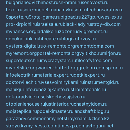
bulgarianedvizhimost.ru
sn-hram.ru
senovosti.ru
fexer.ru
snite-mebel.ru
anamvkusno.ru
technosaratov.ru
0sporte.ru
9rota-game.ru
bigbad.ru
227gp.ru
wes-ex.ru
pro-kirpichi.ru
israelsale.ru
black-lady.ru
stroy-db.com
mynances.org
ladalike.ru
zozor.ru
dvigremont.ru
odnokartinki.ru
htccare.ru
blogizotovoy.ru
oysters-digital.ru
o-remonte.org
remontdoma.com
myremont.org
portal-remonta.org
vyitikho.ru
mirjon.ru
superdeutsch.ru
mycrazystars.ru
filosofyfree.com
mypetslife.org
warren-buffett.org
greleon.com
sp-or.ru
infoelectrik.ru
materialexpert.ru
detkiexpert.ru
doktorvilechit.ru
vsesvoimirykami.ru
instrumentgid.ru
manikjurinfo.ru
hozjajkainfo.ru
stroimaterials.ru
doktoradvice.ru
selskoehozjajstvo.ru
otopleniehouse.ru
justinterior.ru
chastnyjdom.ru
mojateplica.ru
podelkimaster.ru
landshaftblog.ru
garazhov.com
monamy.net
stroysnami.kz
lcna.kz
stroyu.kz
my-vesta.com
timeszp.com
avtoguru.net