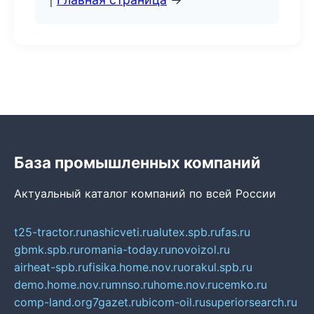
База промышленных компаний
Актуальный каталог компаний по всей России
t25-tractor.ru
nashicveti.ru
alutex.spb.ru
fas.ru
gbmk.spb.ru
romania-today.ru
novoizol.ru
airheat-spb.ru
fisika.home.nov.ru
orakul.spb.ru
demo.home.nov.ru
mnso.ru
home.nov.ru
cemko.ru
comp-land.org
7gazet.ru
bicom-oil.ru
superiorsearch.ru