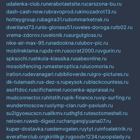
udalenka-club.ru
nerabotaetsite.ru
carszona-bu.ru
dash-cash-now.ru
bravoprod.ru
kinozadrot13.ru
hotteygroup.ru
bagira31.ru
dommarketnsk.ru
dveriland73.ru
nis-glonass51.ru
veles-doroga.ru
tb02.ru
vrema-zdorov.ru
velonik.ru
surgutgloss.ru
nike-air-max-95.ru
nadookna.ru
lubov-pic.ru
mobilreklama.ru
pds-nn.ru
socrat2000.ru
vgurin.ru
spksochi.ru
shkola-klassika.ru
sabeonline.ru
mosoblfencing.ru
masteroptica.ru
lucomoria.ru
iration.ru
devanagari.ru
biblioverde.ru
igro-pictures.ru
dk-tulamash.ru
s-dez-s.ru
peysok.ru
blackcountess.ru
asoftdoc.ru
scifichannel.ru
ocenka-appraisal.ru
mudconnector.ru
hitstih.ru
pik-finance.ru
vip-surfing.ru
wundermoscow.ru
olymp-clan.ru
dr-pavlush.ru
su2lgyoeucscn.ru
allkmv.ru
dhgfd.ru
tesotomeshell.ru
netoen.ru
web-digest.ru
changanqiyuana07.ru
kuper-dostavka.ru
edemvgelen.ru
ytyt.ru
infoelektrik.ru
everafterclub.org
kirillkgr.ru
goodv1234.ru
oopslady.ru