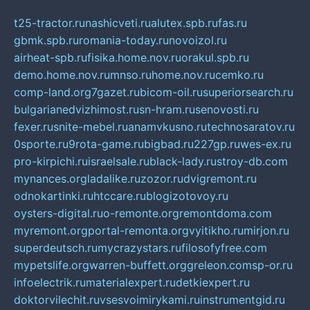
t25-tractor.ru
nashicveti.ru
alutex.spb.ru
fas.ru
gbmk.spb.ru
romania-today.ru
novoizol.ru
airheat-spb.ru
fisika.home.nov.ru
orakul.spb.ru
demo.home.nov.ru
mnso.ru
home.nov.ru
cemko.ru
comp-land.org
7gazet.ru
bicom-oil.ru
superiorsearch.ru
bulgarianedvizhimost.ru
sn-hram.ru
senovosti.ru
fexer.ru
snite-mebel.ru
anamvkusno.ru
technosaratov.ru
0sporte.ru
9rota-game.ru
bigbad.ru
227gp.ru
wes-ex.ru
pro-kirpichi.ru
israelsale.ru
black-lady.ru
stroy-db.com
mynances.org
ladalike.ru
zozor.ru
dvigremont.ru
odnokartinki.ru
htccare.ru
blogizotovoy.ru
oysters-digital.ru
o-remonte.org
remontdoma.com
myremont.org
portal-remonta.org
vyitikho.ru
mirjon.ru
superdeutsch.ru
mycrazystars.ru
filosofyfree.com
mypetslife.org
warren-buffett.org
greleon.com
sp-or.ru
infoelectrik.ru
materialexpert.ru
detkiexpert.ru
doktorvilechit.ru
vsesvoimirykami.ru
instrumentgid.ru