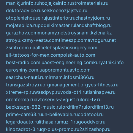
manikjurinfo.ru
hozjajkainfo.ru
stroimaterials.ru
doktoradvice.ru
selskoehozjajstvo.ru
otopleniehouse.ru
justinterior.ru
chastnyjdom.ru
mojateplica.ru
podelkimaster.ru
landshaftblog.ru
garazhov.com
monamy.net
stroysnami.kz
lcna.kz
stroyu.kz
my-vesta.com
timeszp.com
avtoguru.net
zsmh.com.ua
allcelebsplasticsurgery.com
all-tattoos-for-men.com
poisk-auto.com
best-radio.com.ua
ost-engineering.com
kuryatnik.info
euroshiny.com.ua
poremontuavto.com
searchus-nauti.ru
mirmam.info
smi366.ru
transgazstroy.ru
orgmanagement.org
yes-fitness.ru
xtreme-rp.ru
wasdpvp.ru
voda-otri.ru
tishinapve.ru
orenferma.ru
avtoservis-avgust.ru
lord-tv.ru
backstage-682-music.ru
lordfilm7.ru
lordfilm13.ru
prime-cars63.ru
un-believable.ru
codetool.ru
legardoauto.ru
lithasa.ru
muz-1.ru
gooddver.ru
kinozadrot-3.ru
qr-plus-promo.ru
2shizashop.ru