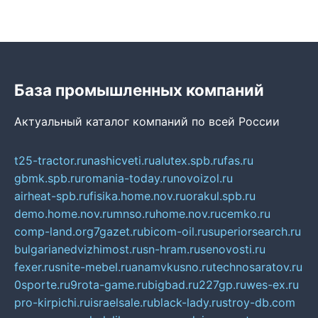
База промышленных компаний
Актуальный каталог компаний по всей России
t25-tractor.ru
nashicveti.ru
alutex.spb.ru
fas.ru
gbmk.spb.ru
romania-today.ru
novoizol.ru
airheat-spb.ru
fisika.home.nov.ru
orakul.spb.ru
demo.home.nov.ru
mnso.ru
home.nov.ru
cemko.ru
comp-land.org
7gazet.ru
bicom-oil.ru
superiorsearch.ru
bulgarianedvizhimost.ru
sn-hram.ru
senovosti.ru
fexer.ru
snite-mebel.ru
anamvkusno.ru
technosaratov.ru
0sporte.ru
9rota-game.ru
bigbad.ru
227gp.ru
wes-ex.ru
pro-kirpichi.ru
israelsale.ru
black-lady.ru
stroy-db.com