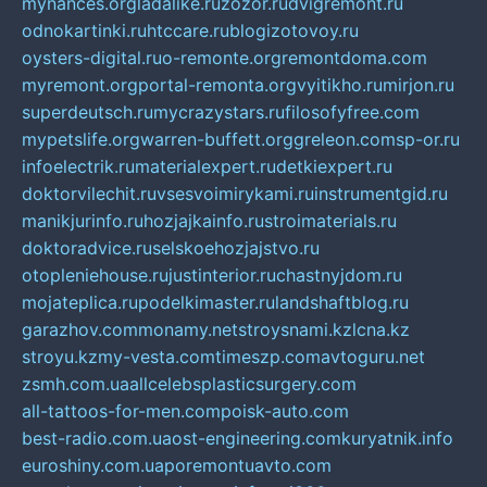
mynances.org
ladalike.ru
zozor.ru
dvigremont.ru
odnokartinki.ru
htccare.ru
blogizotovoy.ru
oysters-digital.ru
o-remonte.org
remontdoma.com
myremont.org
portal-remonta.org
vyitikho.ru
mirjon.ru
superdeutsch.ru
mycrazystars.ru
filosofyfree.com
mypetslife.org
warren-buffett.org
greleon.com
sp-or.ru
infoelectrik.ru
materialexpert.ru
detkiexpert.ru
doktorvilechit.ru
vsesvoimirykami.ru
instrumentgid.ru
manikjurinfo.ru
hozjajkainfo.ru
stroimaterials.ru
doktoradvice.ru
selskoehozjajstvo.ru
otopleniehouse.ru
justinterior.ru
chastnyjdom.ru
mojateplica.ru
podelkimaster.ru
landshaftblog.ru
garazhov.com
monamy.net
stroysnami.kz
lcna.kz
stroyu.kz
my-vesta.com
timeszp.com
avtoguru.net
zsmh.com.ua
allcelebsplasticsurgery.com
all-tattoos-for-men.com
poisk-auto.com
best-radio.com.ua
ost-engineering.com
kuryatnik.info
euroshiny.com.ua
poremontuavto.com