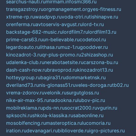
searchus-nauti.ru
mirmam.info
smi366.ru
transgazstroy.ru
orgmanagement.org
yes-fitness.ru
xtreme-rp.ru
wasdpvp.ru
voda-otri.ru
tishinapve.ru
orenferma.ru
avtoservis-avgust.ru
lord-tv.ru
backstage-682-music.ru
lordfilm7.ru
lordfilm13.ru
prime-cars63.ru
un-believable.ru
codetool.ru
legardoauto.ru
lithasa.ru
muz-1.ru
gooddver.ru
kinozadrot-3.ru
qr-plus-promo.ru
2shizashop.ru
udalenka-club.ru
nerabotaetsite.ru
carszona-bu.ru
dash-cash-now.ru
bravoprod.ru
kinozadrot13.ru
hotteygroup.ru
bagira31.ru
dommarketnsk.ru
dveriland73.ru
nis-glonass51.ru
veles-doroga.ru
tb02.ru
vrema-zdorov.ru
velonik.ru
surgutgloss.ru
nike-air-max-95.ru
nadookna.ru
lubov-pic.ru
mobilreklama.ru
pds-nn.ru
socrat2000.ru
vgurin.ru
spksochi.ru
shkola-klassika.ru
sabeonline.ru
mosoblfencing.ru
masteroptica.ru
lucomoria.ru
iration.ru
devanagari.ru
biblioverde.ru
igro-pictures.ru