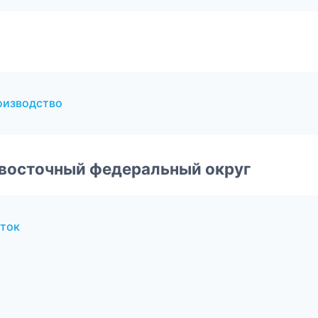
оизводство
евосточный федеральный округ
ток