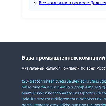
←
Все компании в регионе Дальн
База промышленных компаний
Актуальный каталог компаний по всей Рос
t25-tractor.ru
nashicveti.ru
alutex.spb.ru
fas.ru
gb
mnso.ru
home.nov.ru
cemko.ru
comp-land.org
7g
anamvkusno.ru
technosaratov.ru
0sporte.ru
9rot
ladalike.ru
zozor.ru
dvigremont.ru
odnokartinki.r
portal-remonta.org
vyitikho.ru
mirjon.ru
superdeu