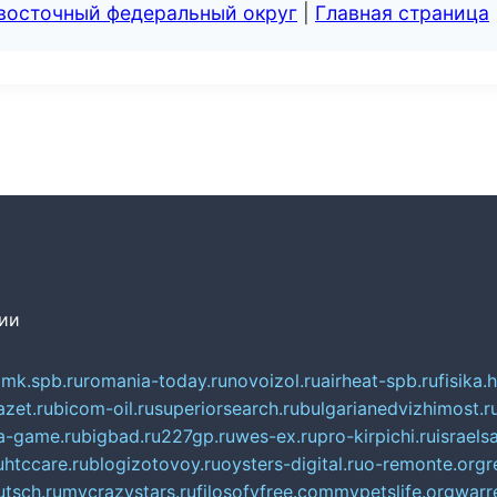
евосточный федеральный округ
|
Главная страница
сии
mk.spb.ru
romania-today.ru
novoizol.ru
airheat-spb.ru
fisika.
azet.ru
bicom-oil.ru
superiorsearch.ru
bulgarianedvizhimost.r
a-game.ru
bigbad.ru
227gp.ru
wes-ex.ru
pro-kirpichi.ru
israelsa
u
htccare.ru
blogizotovoy.ru
oysters-digital.ru
o-remonte.org
r
tsch.ru
mycrazystars.ru
filosofyfree.com
mypetslife.org
warr