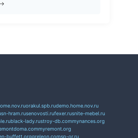
→
home.nov.ru
orakul.spb.ru
demo.home.nov.ru
u
sn-hram.ru
senovosti.ru
fexer.ru
snite-mebel.ru
le.ru
black-lady.ru
stroy-db.com
mynances.org
emontdoma.com
myremont.org
en-buffett.org
greleon.com
sp-or.ru