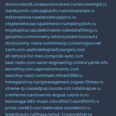
doktorvilechit.ru
vsesvoimirykami.ru
instrumentgid.ru
manikjurinfo.ru
hozjajkainfo.ru
stroimaterials.ru
doktoradvice.ru
selskoehozjajstvo.ru
otopleniehouse.ru
justinterior.ru
chastnyjdom.ru
mojateplica.ru
podelkimaster.ru
landshaftblog.ru
garazhov.com
monamy.net
stroysnami.kz
lcna.kz
stroyu.kz
my-vesta.com
timeszp.com
avtoguru.net
zsmh.com.ua
allcelebsplasticsurgery.com
all-tattoos-for-men.com
poisk-auto.com
best-radio.com.ua
ost-engineering.com
kuryatnik.info
euroshiny.com.ua
poremontuavto.com
searchus-nauti.ru
mirmam.info
smi366.ru
transgazstroy.ru
orgmanagement.org
yes-fitness.ru
xtreme-rp.ru
wasdpvp.ru
voda-otri.ru
tishinapve.ru
orenferma.ru
avtoservis-avgust.ru
lord-tv.ru
backstage-682-music.ru
lordfilm7.ru
lordfilm13.ru
prime-cars63.ru
un-believable.ru
codetool.ru
legardoauto.ru
lithasa.ru
muz-1.ru
gooddver.ru