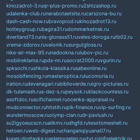
kinozadrot-3.ru
qr-plus-promo.ru
2shizashop.ru
udalenka-club.ru
nerabotaetsite.ru
carszona-bu.ru
dash-cash-now.ru
bravoprod.ru
kinozadrot13.ru
hotteygroup.ru
bagira31.ru
dommarketnsk.ru
dveriland73.ru
nis-glonass51.ru
veles-doroga.ru
tb02.ru
vrema-zdorov.ru
velonik.ru
surgutgloss.ru
nike-air-max-95.ru
nadookna.ru
lubov-pic.ru
mobilreklama.ru
pds-nn.ru
socrat2000.ru
vgurin.ru
spksochi.ru
shkola-klassika.ru
sabeonline.ru
mosoblfencing.ru
masteroptica.ru
lucomoria.ru
iration.ru
devanagari.ru
biblioverde.ru
igro-pictures.ru
dk-tulamash.ru
s-dez-s.ru
peysok.ru
blackcountess.ru
asoftdoc.ru
scifichannel.ru
ocenka-appraisal.ru
mudconnector.ru
hitstih.ru
pik-finance.ru
vip-surfing.ru
wundermoscow.ru
olymp-clan.ru
dr-pavlush.ru
su2lgyoeucscn.ru
allkmv.ru
dhgfd.ru
tesotomeshell.ru
netoen.ru
web-digest.ru
changanqiyuana07.ru
kuper-dostavka.ru
edemvgelen.ru
ytyt.ru
infoelektrik.ru