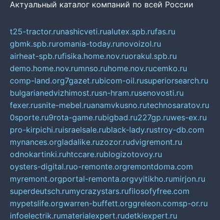
Актуальный каталог компаний по всей России
t25-tractor.ru
nashicveti.ru
alutex.spb.ru
fas.ru
gbmk.spb.ru
romania-today.ru
novoizol.ru
airheat-spb.ru
fisika.home.nov.ru
orakul.spb.ru
demo.home.nov.ru
mnso.ru
home.nov.ru
cemko.ru
comp-land.org
7gazet.ru
bicom-oil.ru
superiorsearch.ru
bulgarianedvizhimost.ru
sn-hram.ru
senovosti.ru
fexer.ru
snite-mebel.ru
anamvkusno.ru
technosaratov.ru
0sporte.ru
9rota-game.ru
bigbad.ru
227gp.ru
wes-ex.ru
pro-kirpichi.ru
israelsale.ru
black-lady.ru
stroy-db.com
mynances.org
ladalike.ru
zozor.ru
dvigremont.ru
odnokartinki.ru
htccare.ru
blogizotovoy.ru
oysters-digital.ru
o-remonte.org
remontdoma.com
myremont.org
portal-remonta.org
vyitikho.ru
mirjon.ru
superdeutsch.ru
mycrazystars.ru
filosofyfree.com
mypetslife.org
warren-buffett.org
greleon.com
sp-or.ru
infoelectrik.ru
materialexpert.ru
detkiexpert.ru