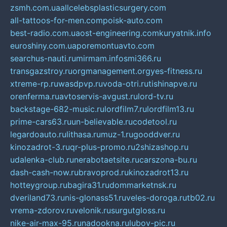
zsmh.com.ua
allcelebsplasticsurgery.com
all-tattoos-for-men.com
poisk-auto.com
best-radio.com.ua
ost-engineering.com
kuryatnik.info
euroshiny.com.ua
poremontuavto.com
searchus-nauti.ru
mirmam.info
smi366.ru
transgazstroy.ru
orgmanagement.org
yes-fitness.ru
xtreme-rp.ru
wasdpvp.ru
voda-otri.ru
tishinapve.ru
orenferma.ru
avtoservis-avgust.ru
lord-tv.ru
backstage-682-music.ru
lordfilm7.ru
lordfilm13.ru
prime-cars63.ru
un-believable.ru
codetool.ru
legardoauto.ru
lithasa.ru
muz-1.ru
gooddver.ru
kinozadrot-3.ru
qr-plus-promo.ru
2shizashop.ru
udalenka-club.ru
nerabotaetsite.ru
carszona-bu.ru
dash-cash-now.ru
bravoprod.ru
kinozadrot13.ru
hotteygroup.ru
bagira31.ru
dommarketnsk.ru
dveriland73.ru
nis-glonass51.ru
veles-doroga.ru
tb02.ru
vrema-zdorov.ru
velonik.ru
surgutgloss.ru
nike-air-max-95.ru
nadookna.ru
lubov-pic.ru