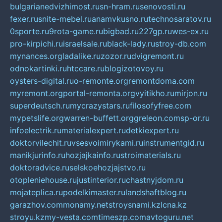
bulgarianedvizhimost.ru
sn-hram.ru
senovosti.ru
fexer.ru
snite-mebel.ru
anamvkusno.ru
technosaratov.ru
0sporte.ru
9rota-game.ru
bigbad.ru
227gp.ru
wes-ex.ru
pro-kirpichi.ru
israelsale.ru
black-lady.ru
stroy-db.com
mynances.org
ladalike.ru
zozor.ru
dvigremont.ru
odnokartinki.ru
htccare.ru
blogizotovoy.ru
oysters-digital.ru
o-remonte.org
remontdoma.com
myremont.org
portal-remonta.org
vyitikho.ru
mirjon.ru
superdeutsch.ru
mycrazystars.ru
filosofyfree.com
mypetslife.org
warren-buffett.org
greleon.com
sp-or.ru
infoelectrik.ru
materialexpert.ru
detkiexpert.ru
doktorvilechit.ru
vsesvoimirykami.ru
instrumentgid.ru
manikjurinfo.ru
hozjajkainfo.ru
stroimaterials.ru
doktoradvice.ru
selskoehozjajstvo.ru
otopleniehouse.ru
justinterior.ru
chastnyjdom.ru
mojateplica.ru
podelkimaster.ru
landshaftblog.ru
garazhov.com
monamy.net
stroysnami.kz
lcna.kz
stroyu.kz
my-vesta.com
timeszp.com
avtoguru.net