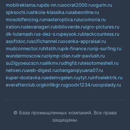
mobilreklama.ru
pds-nn.ru
socrat2000.ru
vgurin.ru
spksochi.ru
shkola-klassika.ru
sabeonline.ru
mosoblfencing.ru
masteroptica.ru
lucomoria.ru
iration.ru
devanagari.ru
biblioverde.ru
igro-pictures.ru
dk-tulamash.ru
s-dez-s.ru
peysok.ru
blackcountess.ru
asoftdoc.ru
scifichannel.ru
ocenka-appraisal.ru
mudconnector.ru
hitstih.ru
pik-finance.ru
vip-surfing.ru
wundermoscow.ru
olymp-clan.ru
dr-pavlush.ru
su2lgyoeucscn.ru
allkmv.ru
dhgfd.ru
tesotomeshell.ru
netoen.ru
web-digest.ru
changanqiyuana07.ru
kuper-dostavka.ru
edemvgelen.ru
ytyt.ru
infoelektrik.ru
everafterclub.org
kirillkgr.ru
goodv1234.ru
oopslady.ru
© База промышленных компаний. Все права
защищены.