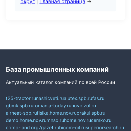
округ
|
Главная страница
→
База промышленных компаний
Актуальный каталог компаний по всей России
t25-tractor.ru
nashicveti.ru
alutex.spb.ru
fas.ru
gbmk.spb.ru
romania-today.ru
novoizol.ru
airheat-spb.ru
fisika.home.nov.ru
orakul.spb.ru
demo.home.nov.ru
mnso.ru
home.nov.ru
cemko.ru
comp-land.org
7gazet.ru
bicom-oil.ru
superiorsearch.ru