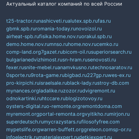
Актуальный каталог компаний по всей России
t25-tractor.ru
nashicveti.ru
alutex.spb.ru
fas.ru
gbmk.spb.ru
romania-today.ru
novoizol.ru
airheat-spb.ru
fisika.home.nov.ru
orakul.spb.ru
demo.home.nov.ru
mnso.ru
home.nov.ru
cemko.ru
comp-land.org
7gazet.ru
bicom-oil.ru
superiorsearch.ru
bulgarianedvizhimost.ru
sn-hram.ru
senovosti.ru
fexer.ru
snite-mebel.ru
anamvkusno.ru
technosaratov.ru
0sporte.ru
9rota-game.ru
bigbad.ru
227gp.ru
wes-ex.ru
pro-kirpichi.ru
israelsale.ru
black-lady.ru
stroy-db.com
mynances.org
ladalike.ru
zozor.ru
dvigremont.ru
odnokartinki.ru
htccare.ru
blogizotovoy.ru
oysters-digital.ru
o-remonte.org
remontdoma.com
myremont.org
portal-remonta.org
vyitikho.ru
mirjon.ru
superdeutsch.ru
mycrazystars.ru
filosofyfree.com
mypetslife.org
warren-buffett.org
greleon.com
sp-or.ru
infoelectrik.ru
materialexpert.ru
detkiexpert.ru