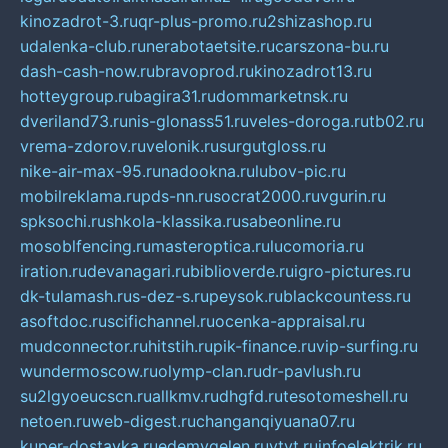
kinozadrot-3.ru
qr-plus-promo.ru
2shizashop.ru
udalenka-club.ru
nerabotaetsite.ru
carszona-bu.ru
dash-cash-now.ru
bravoprod.ru
kinozadrot13.ru
hotteygroup.ru
bagira31.ru
dommarketnsk.ru
dveriland73.ru
nis-glonass51.ru
veles-doroga.ru
tb02.ru
vrema-zdorov.ru
velonik.ru
surgutgloss.ru
nike-air-max-95.ru
nadookna.ru
lubov-pic.ru
mobilreklama.ru
pds-nn.ru
socrat2000.ru
vgurin.ru
spksochi.ru
shkola-klassika.ru
sabeonline.ru
mosoblfencing.ru
masteroptica.ru
lucomoria.ru
iration.ru
devanagari.ru
biblioverde.ru
igro-pictures.ru
dk-tulamash.ru
s-dez-s.ru
peysok.ru
blackcountess.ru
asoftdoc.ru
scifichannel.ru
ocenka-appraisal.ru
mudconnector.ru
hitstih.ru
pik-finance.ru
vip-surfing.ru
wundermoscow.ru
olymp-clan.ru
dr-pavlush.ru
su2lgyoeucscn.ru
allkmv.ru
dhgfd.ru
tesotomeshell.ru
netoen.ru
web-digest.ru
changanqiyuana07.ru
kuper-dostavka.ru
edemvgelen.ru
ytyt.ru
infoelektrik.ru