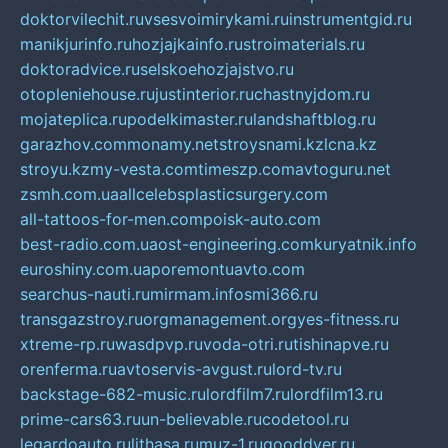
doktorvilechit.ru
vsesvoimirykami.ru
instrumentgid.ru
manikjurinfo.ru
hozjajkainfo.ru
stroimaterials.ru
doktoradvice.ru
selskoehozjajstvo.ru
otopleniehouse.ru
justinterior.ru
chastnyjdom.ru
mojateplica.ru
podelkimaster.ru
landshaftblog.ru
garazhov.com
monamy.net
stroysnami.kz
lcna.kz
stroyu.kz
my-vesta.com
timeszp.com
avtoguru.net
zsmh.com.ua
allcelebsplasticsurgery.com
all-tattoos-for-men.com
poisk-auto.com
best-radio.com.ua
ost-engineering.com
kuryatnik.info
euroshiny.com.ua
poremontuavto.com
searchus-nauti.ru
mirmam.info
smi366.ru
transgazstroy.ru
orgmanagement.org
yes-fitness.ru
xtreme-rp.ru
wasdpvp.ru
voda-otri.ru
tishinapve.ru
orenferma.ru
avtoservis-avgust.ru
lord-tv.ru
backstage-682-music.ru
lordfilm7.ru
lordfilm13.ru
prime-cars63.ru
un-believable.ru
codetool.ru
legardoauto.ru
lithasa.ru
muz-1.ru
gooddver.ru