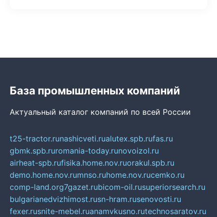
База промышленных компаний
Актуальный каталог компаний по всей России
t25-tractor.ru
nashicveti.ru
alutex.spb.ru
fas.ru
gbmk.spb.ru
romania-today.ru
novoizol.ru
airheat-spb.ru
fisika.home.nov.ru
orakul.spb.ru
demo.home.nov.ru
mnso.ru
home.nov.ru
cemko.ru
comp-land.org
7gazet.ru
bicom-oil.ru
superiorsearch.ru
bulgarianedvizhimost.ru
sn-hram.ru
senovosti.ru
fexer.ru
snite-mebel.ru
anamvkusno.ru
technosaratov.ru