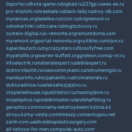
0sporte.ru
9rota-game.ru
bigbad.ru
227gp.ru
wes-ex.ru
pro-kirpichi.ru
israelsale.ru
black-lady.ru
stroy-db.com
mynances.org
ladalike.ru
zozor.ru
dvigremont.ru
odnokartinki.ru
htccare.ru
blogizotovoy.ru
oysters-digital.ru
o-remonte.org
remontdoma.com
myremont.org
portal-remonta.org
vyitikho.ru
mirjon.ru
superdeutsch.ru
mycrazystars.ru
filosofyfree.com
mypetslife.org
warren-buffett.org
greleon.com
sp-or.ru
infoelectrik.ru
materialexpert.ru
detkiexpert.ru
doktorvilechit.ru
vsesvoimirykami.ru
instrumentgid.ru
manikjurinfo.ru
hozjajkainfo.ru
stroimaterials.ru
doktoradvice.ru
selskoehozjajstvo.ru
otopleniehouse.ru
justinterior.ru
chastnyjdom.ru
mojateplica.ru
podelkimaster.ru
landshaftblog.ru
garazhov.com
monamy.net
stroysnami.kz
lcna.kz
stroyu.kz
my-vesta.com
timeszp.com
avtoguru.net
zsmh.com.ua
allcelebsplasticsurgery.com
all-tattoos-for-men.com
poisk-auto.com