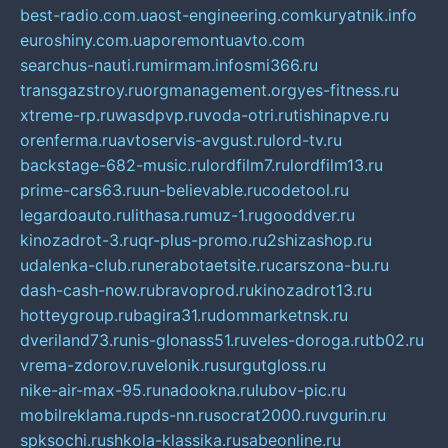
best-radio.com.ua
ost-engineering.com
kuryatnik.info
euroshiny.com.ua
poremontuavto.com
searchus-nauti.ru
mirmam.info
smi366.ru
transgazstroy.ru
orgmanagement.org
yes-fitness.ru
xtreme-rp.ru
wasdpvp.ru
voda-otri.ru
tishinapve.ru
orenferma.ru
avtoservis-avgust.ru
lord-tv.ru
backstage-682-music.ru
lordfilm7.ru
lordfilm13.ru
prime-cars63.ru
un-believable.ru
codetool.ru
legardoauto.ru
lithasa.ru
muz-1.ru
gooddver.ru
kinozadrot-3.ru
qr-plus-promo.ru
2shizashop.ru
udalenka-club.ru
nerabotaetsite.ru
carszona-bu.ru
dash-cash-now.ru
bravoprod.ru
kinozadrot13.ru
hotteygroup.ru
bagira31.ru
dommarketnsk.ru
dveriland73.ru
nis-glonass51.ru
veles-doroga.ru
tb02.ru
vrema-zdorov.ru
velonik.ru
surgutgloss.ru
nike-air-max-95.ru
nadookna.ru
lubov-pic.ru
mobilreklama.ru
pds-nn.ru
socrat2000.ru
vgurin.ru
spksochi.ru
shkola-klassika.ru
sabeonline.ru