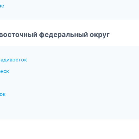
ие
евосточный федеральный округ
ладивосток
енск
ок