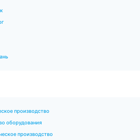
к
рг
ань
ское производство
во оборудования
еское производство