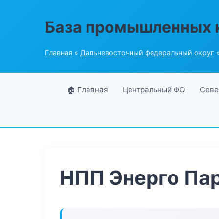
База промышленных 
Главная
»
Дальневосточный федеральный округ
»
🏠 Главная
Центральный ФО
Севе
НПП Энерго Па