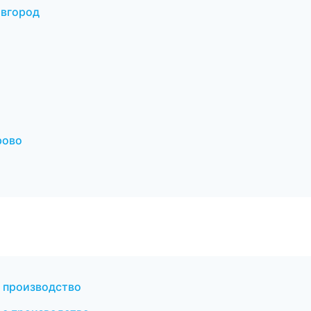
овгород
рово
 производство