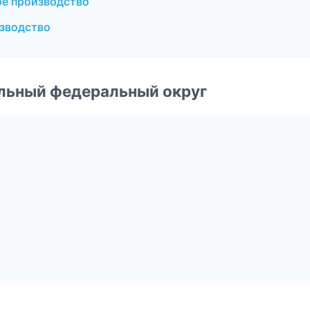
ое производство
зводство
альный федеральный округ