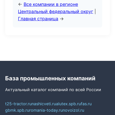
←
Все компании в регионе
Центральный федеральный округ
|
Главная страница
→
База промышленных компаний
Актуальный каталог компаний по всей России
t25-tractor.ru
nashicveti.ru
alutex.spb.ru
fas.ru
gbmk.spb.ru
romania-today.ru
novoizol.ru