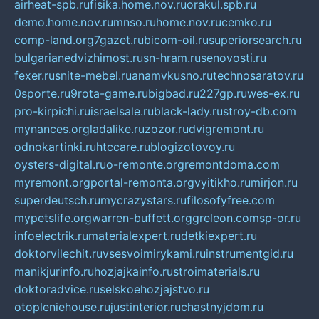
airheat-spb.ru
fisika.home.nov.ru
orakul.spb.ru
demo.home.nov.ru
mnso.ru
home.nov.ru
cemko.ru
comp-land.org
7gazet.ru
bicom-oil.ru
superiorsearch.ru
bulgarianedvizhimost.ru
sn-hram.ru
senovosti.ru
fexer.ru
snite-mebel.ru
anamvkusno.ru
technosaratov.ru
0sporte.ru
9rota-game.ru
bigbad.ru
227gp.ru
wes-ex.ru
pro-kirpichi.ru
israelsale.ru
black-lady.ru
stroy-db.com
mynances.org
ladalike.ru
zozor.ru
dvigremont.ru
odnokartinki.ru
htccare.ru
blogizotovoy.ru
oysters-digital.ru
o-remonte.org
remontdoma.com
myremont.org
portal-remonta.org
vyitikho.ru
mirjon.ru
superdeutsch.ru
mycrazystars.ru
filosofyfree.com
mypetslife.org
warren-buffett.org
greleon.com
sp-or.ru
infoelectrik.ru
materialexpert.ru
detkiexpert.ru
doktorvilechit.ru
vsesvoimirykami.ru
instrumentgid.ru
manikjurinfo.ru
hozjajkainfo.ru
stroimaterials.ru
doktoradvice.ru
selskoehozjajstvo.ru
otopleniehouse.ru
justinterior.ru
chastnyjdom.ru