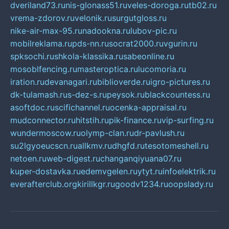
dveriland73.ru
nis-glonass51.ru
veles-doroga.ru
tb02.ru
vrema-zdorov.ru
velonik.ru
surgutgloss.ru
nike-air-max-95.ru
nadookna.ru
lubov-pic.ru
mobilreklama.ru
pds-nn.ru
socrat2000.ru
vgurin.ru
spksochi.ru
shkola-klassika.ru
sabeonline.ru
mosoblfencing.ru
masteroptica.ru
lucomoria.ru
iration.ru
devanagari.ru
biblioverde.ru
igro-pictures.ru
dk-tulamash.ru
s-dez-s.ru
peysok.ru
blackcountess.ru
asoftdoc.ru
scifichannel.ru
ocenka-appraisal.ru
mudconnector.ru
hitstih.ru
pik-finance.ru
vip-surfing.ru
wundermoscow.ru
olymp-clan.ru
dr-pavlush.ru
su2lgyoeucscn.ru
allkmv.ru
dhgfd.ru
tesotomeshell.ru
netoen.ru
web-digest.ru
changanqiyuana07.ru
kuper-dostavka.ru
edemvgelen.ru
ytyt.ru
infoelektrik.ru
everafterclub.org
kirillkgr.ru
goodv1234.ru
oopslady.ru