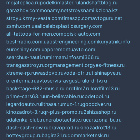
mojateplica.ru
podelkimaster.ru
landshaftblog.ru
garazhov.com
monamy.net
stroysnami.kz
lcna.kz
stroyu.kz
my-vesta.com
timeszp.com
avtoguru.net
zsmh.com.ua
allcelebsplasticsurgery.com
all-tattoos-for-men.com
poisk-auto.com
best-radio.com.ua
ost-engineering.com
kuryatnik.info
euroshiny.com.ua
poremontuavto.com
searchus-nauti.ru
mirmam.info
smi366.ru
transgazstroy.ru
orgmanagement.org
yes-fitness.ru
xtreme-rp.ru
wasdpvp.ru
voda-otri.ru
tishinapve.ru
orenferma.ru
avtoservis-avgust.ru
lord-tv.ru
backstage-682-music.ru
lordfilm7.ru
lordfilm13.ru
prime-cars63.ru
un-believable.ru
codetool.ru
legardoauto.ru
lithasa.ru
muz-1.ru
gooddver.ru
kinozadrot-3.ru
qr-plus-promo.ru
2shizashop.ru
udalenka-club.ru
nerabotaetsite.ru
carszona-bu.ru
dash-cash-now.ru
bravoprod.ru
kinozadrot13.ru
hotteygroup.ru
bagira31.ru
dommarketnsk.ru