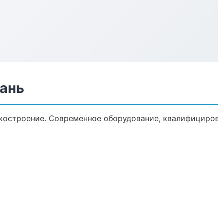
зань
костроение. Современное оборудование, квалифициров