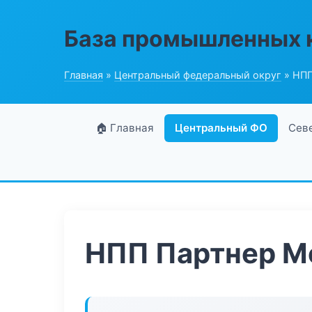
База промышленных 
Главная
»
Центральный федеральный округ
» НПП
🏠 Главная
Центральный ФО
Сев
НПП Партнер М