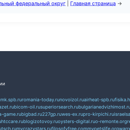
альный федеральный округ
|
Главная страница
→
сии
mk.spb.ru
romania-today.ru
novoizol.ru
airheat-spb.ru
fisika.
azet.ru
bicom-oil.ru
superiorsearch.ru
bulgarianedvizhimost.r
a-game.ru
bigbad.ru
227gp.ru
wes-ex.ru
pro-kirpichi.ru
israelsa
u
htccare.ru
blogizotovoy.ru
oysters-digital.ru
o-remonte.org
r
tsch.ru
mycrazystars.ru
filosofyfree.com
mypetslife.org
warr