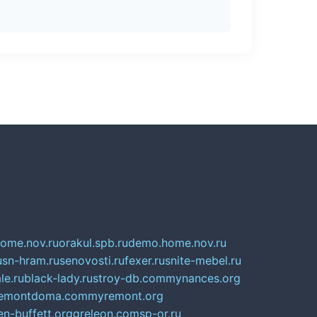
home.nov.ru
orakul.spb.ru
demo.home.nov.ru
u
sn-hram.ru
senovosti.ru
fexer.ru
snite-mebel.ru
le.ru
black-lady.ru
stroy-db.com
mynances.org
emontdoma.com
myremont.org
en-buffett.org
greleon.com
sp-or.ru