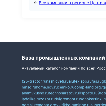
←
Все компании в регионе Центр
База промышленных компаний
Актуальный каталог компаний по всей Рос
t25-tractor.ru
nashicveti.ru
alutex.spb.ru
fas.ru
gb
mnso.ru
home.nov.ru
cemko.ru
comp-land.org
7g
anamvkusno.ru
technosaratov.ru
0sporte.ru
9rot
ladalike.ru
zozor.ru
dvigremont.ru
odnokartinki.r
portal-remonta.org
vyitikho.ru
mirjon.ru
superdeu