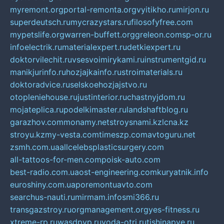
myremont.org
portal-remonta.org
vyitikho.ru
mirjon.ru
superdeutsch.ru
mycrazystars.ru
filosofyfree.com
mypetslife.org
warren-buffett.org
greleon.com
sp-or.ru
infoelectrik.ru
materialexpert.ru
detkiexpert.ru
doktorvilechit.ru
vsesvoimirykami.ru
instrumentgid.ru
manikjurinfo.ru
hozjajkainfo.ru
stroimaterials.ru
doktoradvice.ru
selskoehozjajstvo.ru
otopleniehouse.ru
justinterior.ru
chastnyjdom.ru
mojateplica.ru
podelkimaster.ru
landshaftblog.ru
garazhov.com
monamy.net
stroysnami.kz
lcna.kz
stroyu.kz
my-vesta.com
timeszp.com
avtoguru.net
zsmh.com.ua
allcelebsplasticsurgery.com
all-tattoos-for-men.com
poisk-auto.com
best-radio.com.ua
ost-engineering.com
kuryatnik.info
euroshiny.com.ua
poremontuavto.com
searchus-nauti.ru
mirmam.info
smi366.ru
transgazstroy.ru
orgmanagement.org
yes-fitness.ru
xtreme-rp.ru
wasdpvp.ru
voda-otri.ru
tishinapve.ru