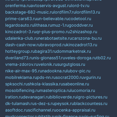
orenferma.ru
avtoservis-avgust.ru
lord-tv.ru
backstage-682-music.ru
lordfilm7.ru
lordfilm13.ru
prime-cars63.ru
un-believable.ru
codetool.ru
legardoauto.ru
lithasa.ru
muz-1.ru
gooddver.ru
kinozadrot-3.ru
qr-plus-promo.ru
2shizashop.ru
udalenka-club.ru
nerabotaetsite.ru
carszona-bu.ru
dash-cash-now.ru
bravoprod.ru
kinozadrot13.ru
hotteygroup.ru
bagira31.ru
dommarketnsk.ru
dveriland73.ru
nis-glonass51.ru
veles-doroga.ru
tb02.ru
vrema-zdorov.ru
velonik.ru
surgutgloss.ru
nike-air-max-95.ru
nadookna.ru
lubov-pic.ru
mobilreklama.ru
pds-nn.ru
socrat2000.ru
vgurin.ru
spksochi.ru
shkola-klassika.ru
sabeonline.ru
mosoblfencing.ru
masteroptica.ru
lucomoria.ru
iration.ru
devanagari.ru
biblioverde.ru
igro-pictures.ru
dk-tulamash.ru
s-dez-s.ru
peysok.ru
blackcountess.ru
asoftdoc.ru
scifichannel.ru
ocenka-appraisal.ru
mudconnector.ru
hitstih.ru
pik-finance.ru
vip-surfing.ru