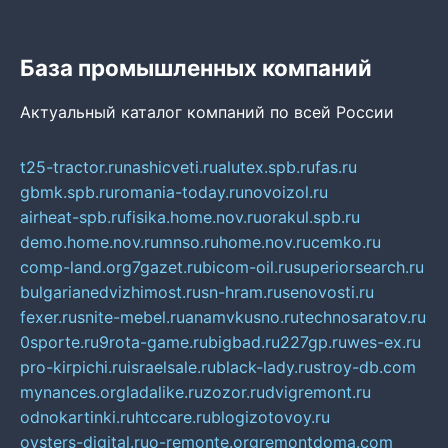
База промышленных компаний
Актуальный каталог компаний по всей России
t25-tractor.ru
nashicveti.ru
alutex.spb.ru
fas.ru
gbmk.spb.ru
romania-today.ru
novoizol.ru
airheat-spb.ru
fisika.home.nov.ru
orakul.spb.ru
demo.home.nov.ru
mnso.ru
home.nov.ru
cemko.ru
comp-land.org
7gazet.ru
bicom-oil.ru
superiorsearch.ru
bulgarianedvizhimost.ru
sn-hram.ru
senovosti.ru
fexer.ru
snite-mebel.ru
anamvkusno.ru
technosaratov.ru
0sporte.ru
9rota-game.ru
bigbad.ru
227gp.ru
wes-ex.ru
pro-kirpichi.ru
israelsale.ru
black-lady.ru
stroy-db.com
mynances.org
ladalike.ru
zozor.ru
dvigremont.ru
odnokartinki.ru
htccare.ru
blogizotovoy.ru
oysters-digital.ru
o-remonte.org
remontdoma.com